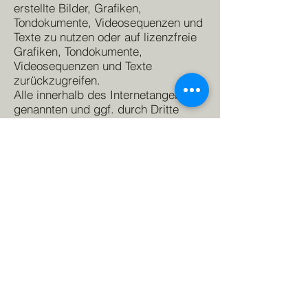
erstellte Bilder, Grafiken,
Tondokumente, Videosequenzen und
Texte zu nutzen oder auf lizenzfreie
Grafiken, Tondokumente,
Videosequenzen und Texte
zurückzugreifen.
Alle innerhalb des Internetangebotes
genannten und ggf. durch Dritte
geschützten Marken- und
Warenzeichen unterliegen
uneingeschränkt den Bestimmungen
des jeweils gültigen
Kennzeichenrechts und den
Besitzrechten der jeweiligen
eingetragenen Eigentümer. Allein
aufgrund der bloßen Nennung ist
nicht der Schluss zu ziehen, dass
Markenzeichen nicht durch Rechte
Dritter geschützt sind!
Das Copyright für veröffentlichte,
vom Autor selbst erstellte Objekte