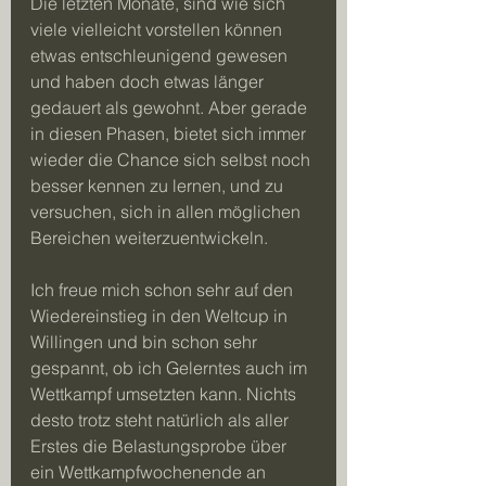
Die letzten Monate, sind wie sich 
viele vielleicht vorstellen können 
etwas entschleunigend gewesen 
und haben doch etwas länger 
gedauert als gewohnt. Aber gerade 
in diesen Phasen, bietet sich immer 
wieder die Chance sich selbst noch 
besser kennen zu lernen, und zu 
versuchen, sich in allen möglichen 
Bereichen weiterzuentwickeln.
Ich freue mich schon sehr auf den 
Wiedereinstieg in den Weltcup in 
Willingen und bin schon sehr 
gespannt, ob ich Gelerntes auch im 
Wettkampf umsetzten kann. Nichts 
desto trotz steht natürlich als aller 
Erstes die Belastungsprobe über 
ein Wettkampfwochenende an 