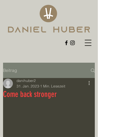
Beitrag
danihuber2
31. Jan. 2023
1 Min. Lesezeit
Come back stronger