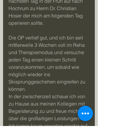
nächsten Tag in der Früh auf nach 
Hochrum zu Herrn Dr. Christian 
Hoser der mich am folgenden Tag 
operieren sollte.
Die OP verlief gut, und ich bin seit 
mittlerweile 3 Wochen voll im Reha 
und Therapiemodus und versuche 
jeden Tag einen kleinen Schritt 
voranzukommen, um sobald wie 
möglich wieder ins 
Skisprunggeschehen eingreifen zu 
können.
In der zwischenzeit schaue ich von 
zu Hause aus meinen Kollegen mit 
Begeisterung zu und freue mich 
über die großartigen Leistungen.
Ich kanns kaum erwarten wieder auf 
die Schanze zu gehen, was aber 