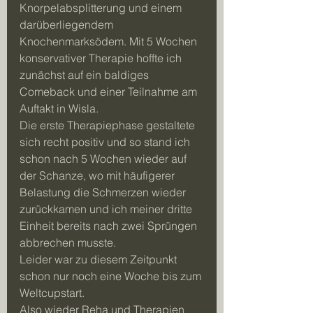
Knorpelabsplitterung und einem 
darüberliegendem 
Knochenmarksödem. Mit 5 Wochen 
konservativer Therapie hoffte ich 
zunächst auf ein baldiges 
Comeback und einer Teilnahme am 
Auftakt in Wisla.
Die erste Therapiephase gestaltete 
sich recht positiv und so stand ich 
schon nach 5 Wochen wieder auf 
der Schanze, wo mit häufigerer 
Belastung die Schmerzen wieder 
zurückkamen und ich meiner dritte 
Einheit bereits nach zwei Sprüngen 
abbrechen musste. 
Leider war zu diesem Zeitpunkt 
schon nur noch eine Woche bis zum 
Weltcupstart. 
Also wieder Reha und Therapien 