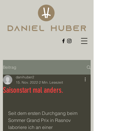
Beitrag
danihuber2
15. Nov. 2022
2 Min. Lesezeit
Saisonstart mal anders.
Seit dem ersten Durchgang beim 
Sommer Grand Prix in Rasnov 
laboriere ich an einer 