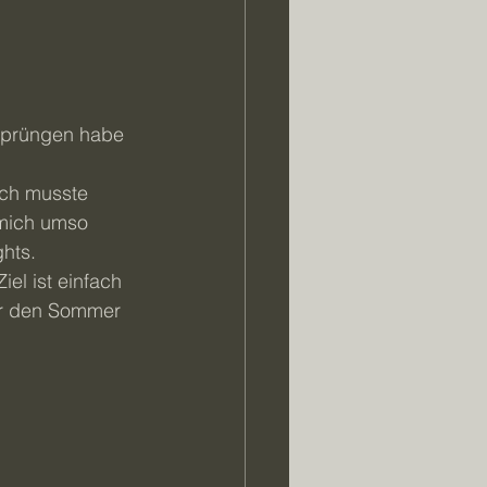
ich musste 
mich umso 
hts. 
el ist einfach 
ber den Sommer 