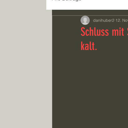
danihuber2
12. No
Schluss mit
kalt.